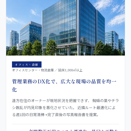
オフィス・倉庫
オフィスセンター・物流倉庫 ／ 延床3,000㎡以上
管理業務のDX化で、広大な現場の品質を均一
化
遠方在住のオーナーが現地状況を把握できず、 蜘蛛の巣やチラ
シ散乱が内見印象を悪化させていた。 近隣ルート最適化によ
る週1回の日常清掃 +完了直後の写真報告書を提案。