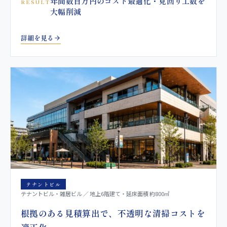
年間数百万円のコスト最適化・見回り工数を
RESULT
大幅削減
詳細を見る
テナントビル
テナントビル・雑居ビル ／ 地上6階建て・延床面積 約800㎡
根拠のある見積算出で、不透明な清掃コストを