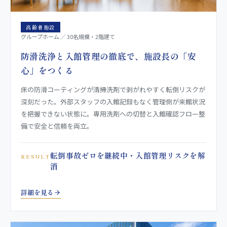
高齢者施設
グループホーム ／ 30名規模・2階建て
防滑洗浄と入館管理の徹底で、施設長の「安
心」をつくる
床の防滑コーティングが清掃洗剤で剥がれやすく転倒リスクが
深刻だった。外部スタッフの入館記録もなく管理側が来館状況
を把握できない状態に。専用洗剤への切替と入館確認フロー整
備で安全と信頼を両立。
転倒事故ゼロを継続中・入館管理リスクを解
RESULT
消
詳細を見る