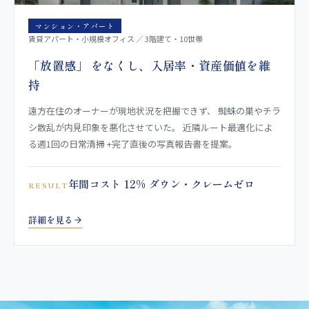
マンション・アパート
賃貸アパート・小規模オフィス ／ 3階建て・10世帯
「放置感」 をなくし、入居率・資産価値を維
持
遠方在住のオーナーが現地状況を把握できず、 蜘蛛の巣やチラ
シ散乱が内見印象を悪化させていた。 近隣ルート最適化によ
る週1回の日常清掃 +完了直後の写真報告書を提案。
年間コスト 12% ダウン・クレームゼロ
RESULT
詳細を見る