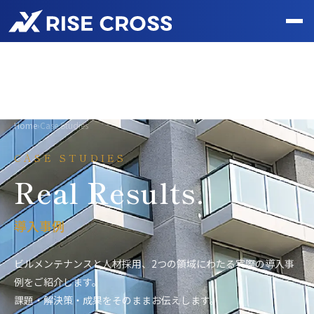
Home
›
Case Studies
CASE STUDIES
Real Results.
導入事例
ビルメンテナンスと人材採用、2つの領域にわたる実際の導入事
例をご紹介します。
課題・解決策・成果をそのままお伝えします。